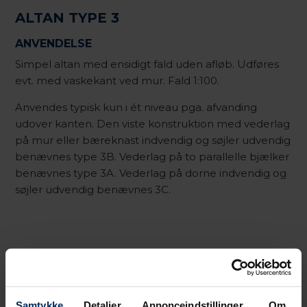
ALTAN TYPE 3
ANVENDELSE
Simpel altan med ensidigt fald uden afløb. Udføres
evt. med vaskekant ved mur. Fald 1:100.
Anvendes typisk kun i ét niveau pga. afvanding
udover kanten. Den viste konstruktion med vederlag
på mur eller bæreknast indvendig og søjler udvendig
benævnes type 3B. Vederlag på to parallelle bjælker
benævnes type 3A. Vederlag på dorne indvendig og
søjler udvendig benævnes 3C.
Samtykke
Detaljer
Annonceindstillinger
Om