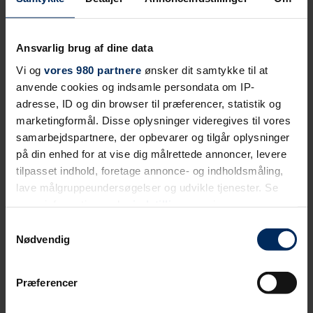
ISLANDSBRYGGE
Ansvarlig brug af dine data
Altaner, altankasser og altangangselementer
Vi og
vores 980 partnere
ønsker dit samtykke til at
anvende cookies og indsamle persondata om IP-
adresse, ID og din browser til præferencer, statistik og
marketingformål. Disse oplysninger videregives til vores
samarbejdspartnere, der opbevarer og tilgår oplysninger
på din enhed for at vise dig målrettede annoncer, levere
tilpasset indhold, foretage annonce- og indholdsmåling,
lave målgruppeundersøgelser og udvikle tjenester. Se
mere information under
indstillinger
og i vores
persondatapolitik. Du kan altid trække dit samtykke
Samtykkevalg
tilbage eller ændre indstillinger fra vores
Nødvendig
"Cookiedeklaration", eller ved at trykke på "Privacy
trigger" ikonet.
Præferencer
Dine valg anvendes på hele websitet.