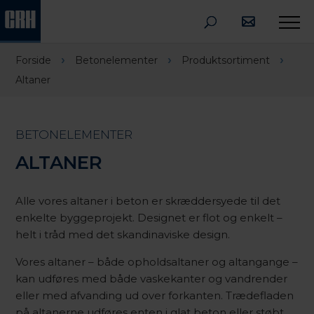
›
›
›
Forside
Betonelementer
Produktsortiment
Altaner
BETONELEMENTER
ALTANER
Alle vores altaner i beton er skræddersyede til det
enkelte byggeprojekt. Designet er flot og enkelt –
helt i tråd med det skandinaviske design.
Vores altaner – både opholdsaltaner og altangange –
kan udføres med både vaskekanter og vandrender
eller med afvanding ud over forkanten. Trædefladen
på altanerne udføres enten i glat beton eller støbt