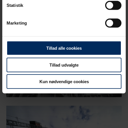
Statistik
Vi bruger primært cookies til webanalyse med henblik på at
optimere din oplevelse af vores hjemmeside. Der sættes
Marketing
cookies for at opdage uhensigtsmæssigheder på sitet, såsom
døde links og tilgængelighedsfejl, samt for at analysere
hvordan du bruger vores hjemmeside.
Tillad alle cookies
Tillad udvalgte
Kun nødvendige cookies