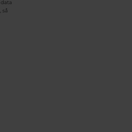
 data
, så