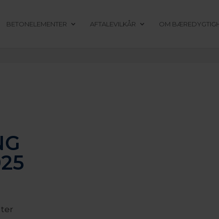
BETONELEMENTER
AFTALEVILKÅR
OM BÆREDYGTIG
NG
25
ter