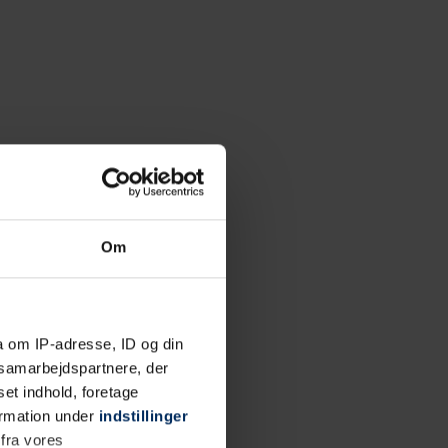
Om
a om IP-adresse, ID og din
s samarbejdspartnere, der
set indhold, foretage
ormation under
indstillinger
 fra vores