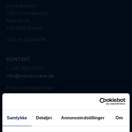
Hovedkontor
CRH Concrete A/S
Ribevej 45
DK-6650 Brørup
CVR-nr. 21474878
KONTAKT
T. +45 7637 7000
info@crhconcrete.dk
Find kontaktdata her:
Kontakt os
Faktura sendes på:
faktura@crhconcrete.dk
Samtykke
Detaljer
Annonceindstillinger
Om