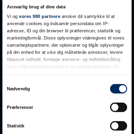
LINKS
Ansvarlig brug af dine data
Kontakt os
Vi og
vores 980 partnere
ønsker dit samtykke til at
Ledige job
anvende cookies og indsamle persondata om IP-
Projektering
adresse, ID og din browser til præferencer, statistik og
Aftalebetingelser
marketingformål. Disse oplysninger videregives til vores
samarbejdspartnere, der opbevarer og tilgår oplysninger
på din enhed for at vise dig målrettede annoncer, levere
PRODUKTER
tilpasset indhold, foretage annonce- og indholdsmåling,
Betonvægge
lave målgruppeundersøgelser og udvikle tjenester. Se
Letbetonvægge
mere information under
indstillinger
og i vores
Facader – sandwichfacader
persondatapolitik. Du kan altid trække dit samtykke
Samtykkevalg
Dækelementer
tilbage eller ændre indstillinger fra vores
Nødvendig
Tag
"Cookiedeklaration", eller ved at trykke på "Privacy
Søjler
trigger" ikonet.
Præferencer
Bjælker
Tribuneelementer
Dine valg anvendes på hele websitet.
Trapper
Statistik
Altaner
Vi bruger primært cookies til webanalyse med henblik på at