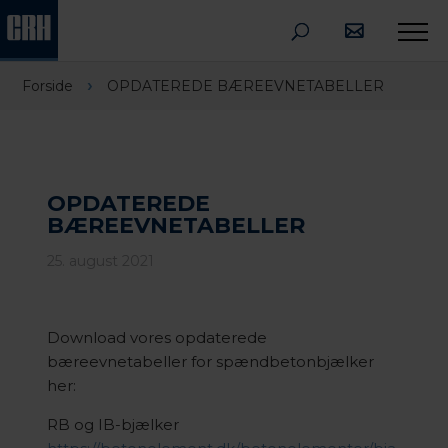
›
Forside
OPDATEREDE BÆREEVNETABELLER
OPDATEREDE
BÆREEVNETABELLER
25. august 2021
Download vores opdaterede
bæreevnetabeller for spændbetonbjælker
her:
RB og IB-bjælker