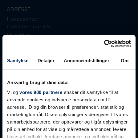
ADRESSE
Hovedkontor
CRH Concrete A/S
Ribevej 45
DK-6650 Brørup
CVR-nr. 21474878
Samtykke
Detaljer
Annonceindstillinger
Om
KONTAKT
Ansvarlig brug af dine data
T. +45 7637 7000
info@crhconcrete.dk
Vi og
vores 980 partnere
ønsker dit samtykke til at
anvende cookies og indsamle persondata om IP-
Find kontaktdata her:
adresse, ID og din browser til præferencer, statistik og
Kontakt os
marketingformål. Disse oplysninger videregives til vores
samarbejdspartnere, der opbevarer og tilgår oplysninger
Faktura sendes på:
på din enhed for at vise dig målrettede annoncer, levere
faktura@crhconcrete.dk
tilpasset indhold, foretage annonce- og indholdsmåling,