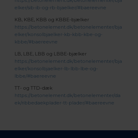
https://betonelement.dk/betonelementer/bja
elker/sib-ib-og-rb-bjaelker/#baereevne
KB, KBE, KBB og KBBE-bjælker
https://betonelement.dk/betonelementer/bja
elker/konsolbjaelker-kb-kbb-kbe-og-
kbbe/#baereevne
LB, LBE, LBB og LBBE-bjælker
https://betonelement.dk/betonelementer/bja
elker/konsolbjaelker-lb-lbb-lbe-og-
lbbe/#baereevne
TT- og TTD-dæk
https://betonelement.dk/betonelementer/da
ek/ribbedaekplader-tt-plader/#baereevne