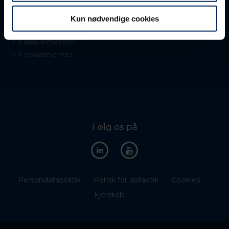
Trapper
Altaner
Kun nødvendige cookies
Kælderelementer
Falselementer
Fundamenter
Følg os på
Persondatapolitik
Politik for dataetik
Cookies
Ejerskab