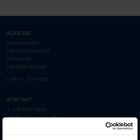
ADRESSE
Hovedkontor
CRH Concrete A/S
Ribevej 45
DK-6650 Brørup
CVR-nr. 21474878
KONTAKT
T. +45 7637 7000
info@crhconcrete.dk
Find kontaktdata her:
Kontakt os