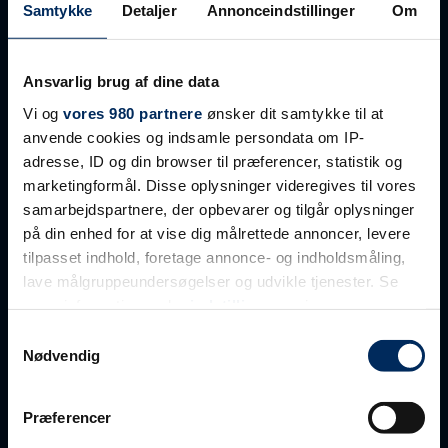
Samtykke
Detaljer
Annonceindstillinger
Om
Faktura sendes på:
faktura@crhconcrete.dk
Ansvarlig brug af dine data
Vi og
vores 980 partnere
ønsker dit samtykke til at
LINKS
anvende cookies og indsamle persondata om IP-
Kontakt os
adresse, ID og din browser til præferencer, statistik og
Ledige job
marketingformål. Disse oplysninger videregives til vores
Projektering
samarbejdspartnere, der opbevarer og tilgår oplysninger
Aftalebetingelser
på din enhed for at vise dig målrettede annoncer, levere
tilpasset indhold, foretage annonce- og indholdsmåling,
lave målgruppeundersøgelser og udvikle tjenester. Se
PRODUKTER
mere information under
indstillinger
og i vores
Betonvægge
persondatapolitik. Du kan altid trække dit samtykke
Samtykkevalg
Letbetonvægge
tilbage eller ændre indstillinger fra vores
Nødvendig
Facader – sandwichfacader
"Cookiedeklaration", eller ved at trykke på "Privacy
Dækelementer
trigger" ikonet.
Præferencer
Tag