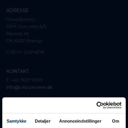
ADRESSE
Hovedkontor
CRH Concrete A/S
Ribevej 45
DK-6650 Brørup
CVR-nr. 21474878
KONTAKT
T. +45 7637 7000
info@crhconcrete.dk
Find kontaktdata her:
Kontakt os
Faktura sendes på:
Samtykke
Detaljer
Annonceindstillinger
Om
faktura@crhconcrete.dk