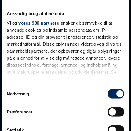
Ansvarlig brug af dine data
LINKS
Vi og
vores 980 partnere
ønsker dit samtykke til at
Kontakt os
anvende cookies og indsamle persondata om IP-
Ledige job
adresse, ID og din browser til præferencer, statistik og
Projektering
marketingformål. Disse oplysninger videregives til vores
Aftalebetingelser
samarbejdspartnere, der opbevarer og tilgår oplysninger
på din enhed for at vise dig målrettede annoncer, levere
tilpasset indhold, foretage annonce- og indholdsmåling,
PRODUKTER
lave målgruppeundersøgelser og udvikle tjenester. Se
Betonvægge
mere information under
indstillinger
og i vores
Letbetonvægge
persondatapolitik. Du kan altid trække dit samtykke
Samtykkevalg
Facader – sandwichfacader
tilbage eller ændre indstillinger fra vores
Nødvendig
Dækelementer
"Cookiedeklaration", eller ved at trykke på "Privacy
Tag
trigger" ikonet.
Søjler
Præferencer
Bjælker
Dine valg anvendes på hele websitet.
Tribuneelementer
Statistik