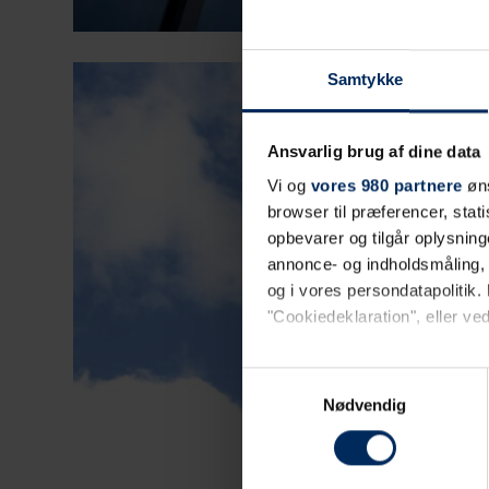
Samtykke
Ansvarlig brug af dine data
Vi og
vores 980 partnere
øns
browser til præferencer, stat
opbevarer og tilgår oplysning
annonce- og indholdsmåling,
og i vores persondatapolitik. 
"Cookiedeklaration", eller ved
Dine valg anvendes på hele w
Samtykkevalg
Nødvendig
Vi bruger primært cookies til w
opdage uhensigtsmæssigheder på 
hjemmeside.