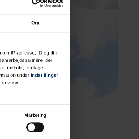
Om
a om IP-adresse, ID og din
s samarbejdspartnere, der
set indhold, foretage
ormation under
indstillinger
 fra vores
Marketing
. Der sættes cookies for at
 hvordan du bruger vores