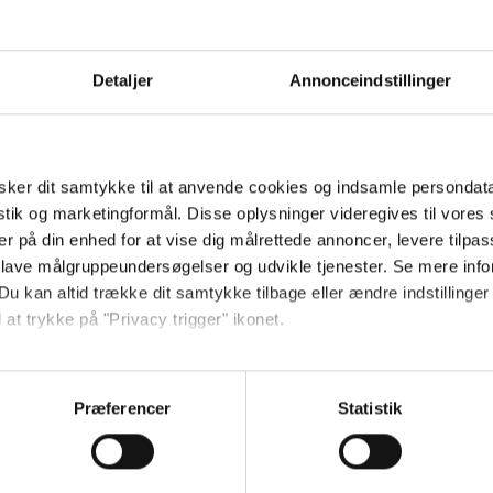
Detaljer
Annonceindstillinger
ker dit samtykke til at anvende cookies og indsamle persondat
istik og marketingformål. Disse oplysninger videregives til vore
er på din enhed for at vise dig målrettede annoncer, levere tilpas
 lave målgruppeundersøgelser og udvikle tjenester. Se mere inf
Du kan altid trække dit samtykke tilbage eller ændre indstillinger
 at trykke på "Privacy trigger" ikonet.
ebsitet.
Præferencer
Statistik
ebanalyse med henblik på at optimere din oplevelse af vores hjemmeside
sitet, såsom døde links og tilgængelighedsfejl, samt for at analysere