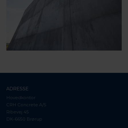
ADRESSE
Hovedkontor
CRH Concrete A/S
Ribevej 45
DK-6650 Brørup