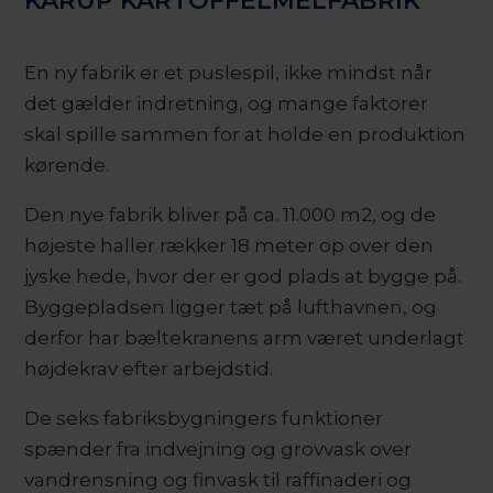
KARUP KARTOFFELMELFABRIK
En ny fabrik er et puslespil, ikke mindst når
det gælder indretning, og mange faktorer
skal spille sammen for at holde en produktion
kørende.
Den nye fabrik bliver på ca. 11.000 m2, og de
højeste haller rækker 18 meter op over den
jyske hede, hvor der er god plads at bygge på.
Byggepladsen ligger tæt på lufthavnen, og
derfor har bæltekranens arm været underlagt
højdekrav efter arbejdstid.
De seks fabriksbygningers funktioner
spænder fra indvejning og grovvask over
vandrensning og finvask til raffinaderi og