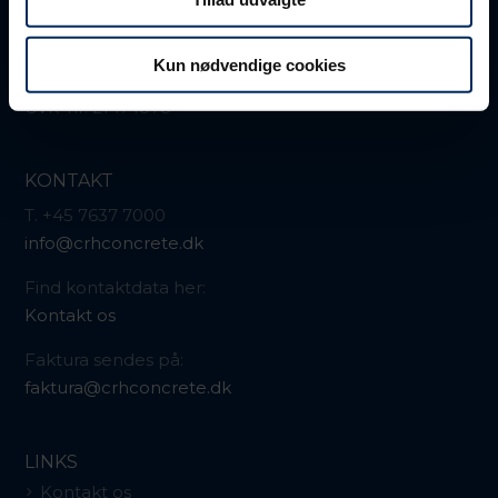
CRH Concrete A/S
Ribevej 45
DK-6650 Brørup
Kun nødvendige cookies
CVR-nr. 21474878
KONTAKT
T. +45 7637 7000
info@crhconcrete.dk
Find kontaktdata her:
Kontakt os
Faktura sendes på:
faktura@crhconcrete.dk
LINKS
Kontakt os