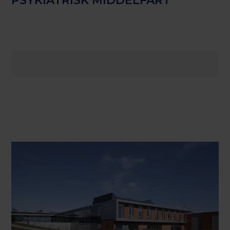
PSYKIATRISK MIDDELFART