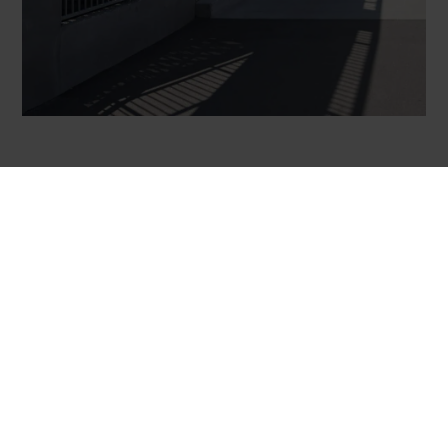
ADRESSE
Hovedkontor
CRH Concrete A/S
Ribevej 45
DK-6650 Brørup
CVR-nr. 21474878