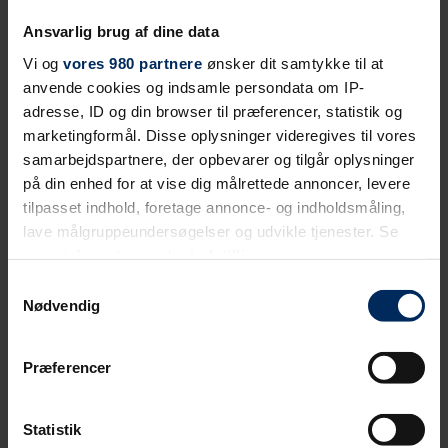
Ansvarlig brug af dine data
Vi og
vores 980 partnere
ønsker dit samtykke til at
anvende cookies og indsamle persondata om IP-
adresse, ID og din browser til præferencer, statistik og
marketingformål. Disse oplysninger videregives til vores
samarbejdspartnere, der opbevarer og tilgår oplysninger
på din enhed for at vise dig målrettede annoncer, levere
tilpasset indhold, foretage annonce- og indholdsmåling,
lave målgruppeundersøgelser og udvikle tjenester. Se
mere information under
indstillinger
og i vores
persondatapolitik. Du kan altid trække dit samtykke
Samtykkevalg
tilbage eller ændre indstillinger fra vores
Nødvendig
"Cookiedeklaration", eller ved at trykke på "Privacy
trigger" ikonet.
Præferencer
Dine valg anvendes på hele websitet.
Statistik
Vi bruger primært cookies til webanalyse med henblik på at