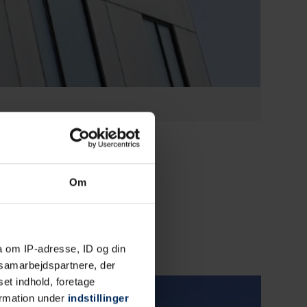
Om
a om IP-adresse, ID og din
s samarbejdspartnere, der
set indhold, foretage
ormation under
indstillinger