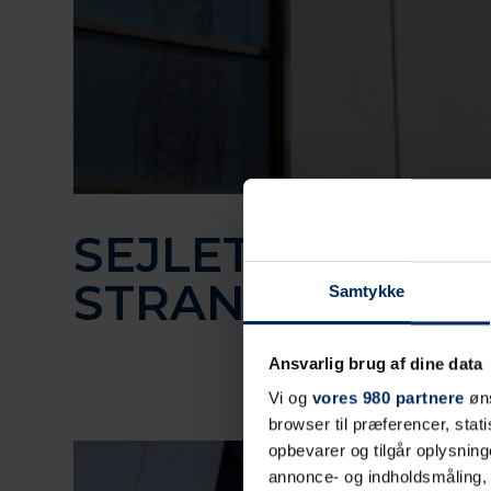
SEJLET ESBJER
STRAND
Samtykke
Ansvarlig brug af dine data
Vi og
vores 980 partnere
øns
browser til præferencer, stat
opbevarer og tilgår oplysning
annonce- og indholdsmåling,