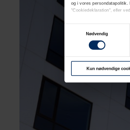
og i vores persondatapolitik. 
"Cookiedeklaration", eller ved
Dine valg anvendes på hele w
Samtykkevalg
Nødvendig
Vi bruger primært cookies til w
opdage uhensigtsmæssigheder på 
hjemmeside.
Kun nødvendige cook