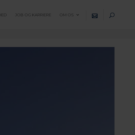
HED
JOB OG KARRIERE
OM OS