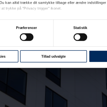
Du kan altid trække dit samtykke tilbage eller ændre indstillinger
 at trykke på "Privacy trigger" ikonet.
ebsitet.
Præferencer
Statistik
ebanalyse med henblik på at optimere din oplevelse af vores hjemmeside
sitet, såsom døde links og tilgængelighedsfejl, samt for at analysere
ies
Tillad udvalgte