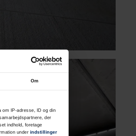
Om
a om IP-adresse, ID og din
s samarbejdspartnere, der
set indhold, foretage
ormation under
indstillinger