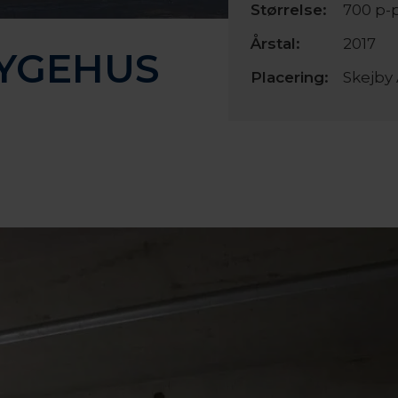
Størrelse:
700 p-
Årstal:
2017
SYGEHUS
Placering:
Skejby