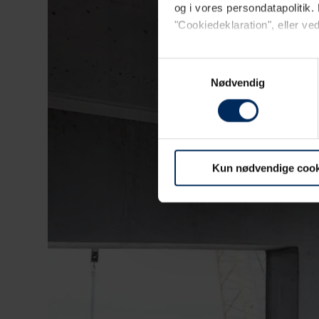
og i vores persondatapolitik. 
"Cookiedeklaration", eller ved
Dine valg anvendes på hele w
Samtykkevalg
Nødvendig
Vi bruger primært cookies til w
opdage uhensigtsmæssigheder på 
hjemmeside.
Kun nødvendige cook