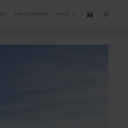
HED
JOB OG KARRIERE
OM OS