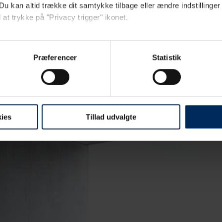
Du kan altid trække dit samtykke tilbage eller ændre indstillinger
 at trykke på "Privacy trigger" ikonet.
ebsitet.
Præferencer
Statistik
ebanalyse med henblik på at optimere din oplevelse af vores hjemmeside
sitet, såsom døde links og tilgængelighedsfejl, samt for at analysere
ies
Tillad udvalgte