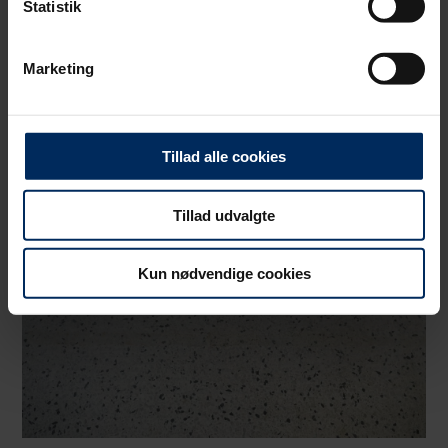
Statistik
Vi bruger primært cookies til webanalyse med henblik på at
optimere din oplevelse af vores hjemmeside. Der sættes
Marketing
cookies for at opdage uhensigtsmæssigheder på sitet, såsom
døde links og tilgængelighedsfejl, samt for at analysere
hvordan du bruger vores hjemmeside.
Tillad alle cookies
Tillad udvalgte
Kun nødvendige cookies