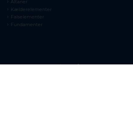
Altaner
Kælderelementer
Falselementer
Fundamenter
Følg os på
Persondatapolitik
Politik for dataetik
Cookies
Ejerskab