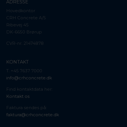
ADRESSE
Hovedkontor
CRH Concrete A/S
Ribevej 45
DK-6650 Brørup
CVR-nr. 21474878
KONTAKT
T. +45 7637 7000
info@crhconcrete.dk
Find kontaktdata her:
Kontakt os
Faktura sendes på:
faktura@crhconcrete.dk