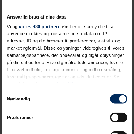
Ansvarlig brug af dine data
Vi og
vores 980 partnere
ønsker dit samtykke til at
anvende cookies og indsamle persondata om IP-
adresse, ID og din browser til præferencer, statistik og
marketingformål. Disse oplysninger videregives til vores
samarbejdspartnere, der opbevarer og tilgår oplysninger
på din enhed for at vise dig målrettede annoncer, levere
tilpasset indhold, foretage annonce- og indholdsmåling,
lave målgruppeundersøgelser og udvikle tjenester. Se
mere information under
indstillinger
og i vores
persondatapolitik. Du kan altid trække dit samtykke
Samtykkevalg
tilbage eller ændre indstillinger fra vores
Nødvendig
"Cookiedeklaration", eller ved at trykke på "Privacy
trigger" ikonet.
Præferencer
Dine valg anvendes på hele websitet.