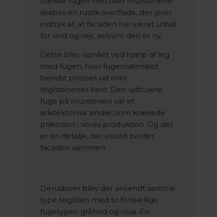
trække fugen hen over murstenene
skabes en rustik overflade, der giver
indtryk af, at facaden har været udsat
for vind og vejr, selvom den er ny.
Dette blev opnået ved hjælp af leg
med fugen, hvor fugematerialet
bevidst presses ud over
teglstenenes kant. Den udtrukne
fuge på murstenen var et
arkitektonisk ønske, som krævede
præcision i vores produktion. Og det
er en detalje, der visuelt binder
facaden sammen
Derudover blev der anvendt samme
type teglsten med to forskellige
fugetyper: gråhvid og rosa. En