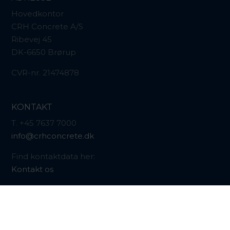
Hovedkontor
CRH Concrete A/S
Ribevej 45
DK-6650 Brørup
CVR-nr. 21474878
KONTAKT
T. +45 7637 7000
info@crhconcrete.dk
Find kontaktdata her:
Kontakt os
Faktura sendes på:
faktura@crhconcrete.dk