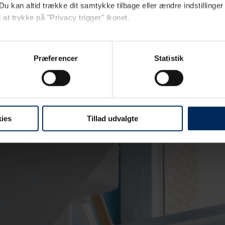
Du kan altid trække dit samtykke tilbage eller ændre indstillinger
 at trykke på "Privacy trigger" ikonet.
ebsitet.
Præferencer
Statistik
ebanalyse med henblik på at optimere din oplevelse af vores hjemmeside
sitet, såsom døde links og tilgængelighedsfejl, samt for at analysere
ies
Tillad udvalgte