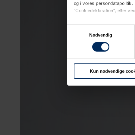
og i vores persondatapolitik. 
"Cookiedeklaration", eller ved
Dine valg anvendes på hele w
Samtykkevalg
Nødvendig
Vi bruger primært cookies til w
opdage uhensigtsmæssigheder på 
hjemmeside.
Kun nødvendige cook