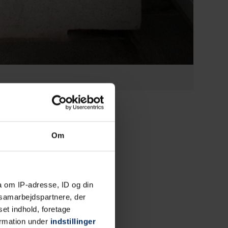
Om
a om IP-adresse, ID og din
s samarbejdspartnere, der
set indhold, foretage
ormation under
indstillinger