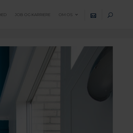
HED
JOB OG KARRIERE
OM OS