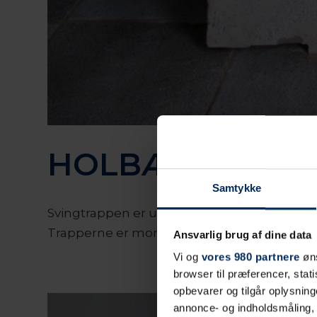
HOLBÆK KASER
Samtykke
Svingtrappen er udført i lys terrazzo med nor
Trapperne er monteret med type A1 gelæn
Ansvarlig brug af dine data
Vi og
vores 980 partnere
øns
browser til præferencer, stat
opbevarer og tilgår oplysning
annonce- og indholdsmåling,