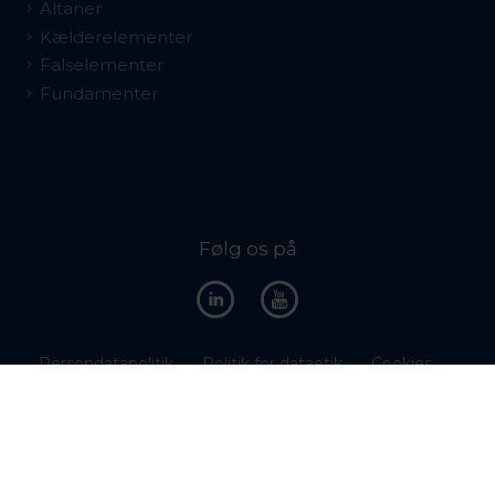
Altaner
Kælderelementer
Falselementer
Fundamenter
Følg os på
Persondatapolitik
Politik for dataetik
Cookies
Ejerskab