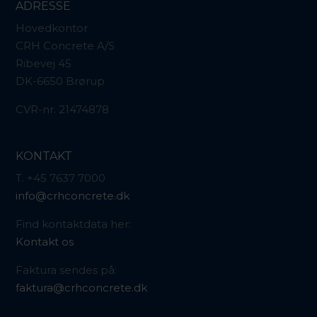
ADRESSE
Hovedkontor
CRH Concrete A/S
Ribevej 45
DK-6650 Brørup
CVR-nr. 21474878
KONTAKT
T. +45 7637 7000
info@crhconcrete.dk
Find kontaktdata her:
Kontakt os
Faktura sendes på:
faktura@crhconcrete.dk