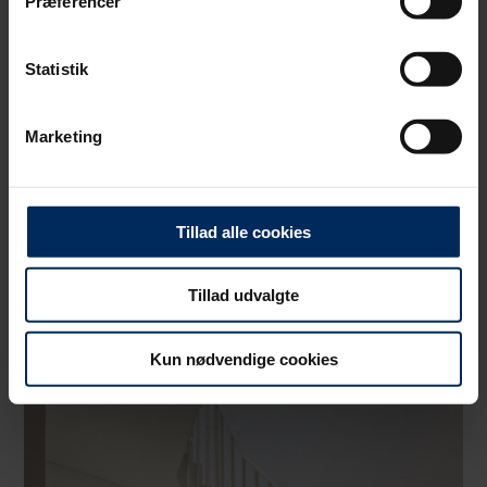
Præferencer
Dine valg anvendes på hele websitet.
Statistik
Vi bruger primært cookies til webanalyse med henblik på at
optimere din oplevelse af vores hjemmeside. Der sættes
Marketing
cookies for at opdage uhensigtsmæssigheder på sitet, såsom
døde links og tilgængelighedsfejl, samt for at analysere
hvordan du bruger vores hjemmeside.
Tillad alle cookies
Tillad udvalgte
Kun nødvendige cookies