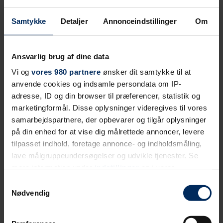
Samtykke
Detaljer
Annonceindstillinger
Om
Ansvarlig brug af dine data
Vi og
vores 980 partnere
ønsker dit samtykke til at
anvende cookies og indsamle persondata om IP-
adresse, ID og din browser til præferencer, statistik og
marketingformål. Disse oplysninger videregives til vores
samarbejdspartnere, der opbevarer og tilgår oplysninger
på din enhed for at vise dig målrettede annoncer, levere
tilpasset indhold, foretage annonce- og indholdsmåling,
lave målgruppeundersøgelser og udvikle tjenester. Se
mere information under
indstillinger
og i vores
persondatapolitik. Du kan altid trække dit samtykke
Samtykkevalg
tilbage eller ændre indstillinger fra vores
Nødvendig
"Cookiedeklaration", eller ved at trykke på "Privacy
trigger" ikonet.