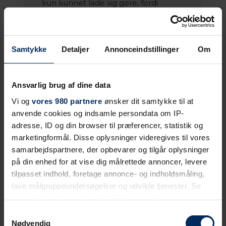
kun kunnet lade sig gøre, fordi
dialogen under hele forløbet var til
stede, slutter hun.
Samtykke
Detaljer
Annonceindstillinger
Om
___________________________________
__________________
Ansvarlig brug af dine data
Entreprenør:
Byggefirmaet
Vi og
vores 980 partnere
ønsker dit samtykke til at
Knudsgaard A/S
anvende cookies og indsamle persondata om IP-
Bygherre
AP Pension
adresse, ID og din browser til præferencer, statistik og
Arkitekt:
Arkitema K/S
marketingformål. Disse oplysninger videregives til vores
Ingeniør:
Cowi A/S
samarbejdspartnere, der opbevarer og tilgår oplysninger
på din enhed for at vise dig målrettede annoncer, levere
tilpasset indhold, foretage annonce- og indholdsmåling,
lave målgruppeundersøgelser og udvikle tjenester. Se
mere information under
indstillinger
og i vores
persondatapolitik. Du kan altid trække dit samtykke
Samtykkevalg
tilbage eller ændre indstillinger fra vores
Nødvendig