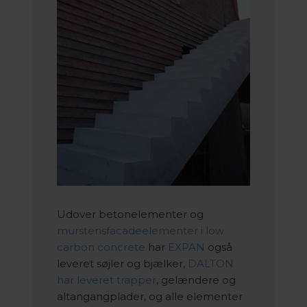
Udover betonelementer og
murstensfacadeelementer i low
carbon concrete
har
EXPAN
også
leveret søjler og bjælker,
DALTON
har leveret trapper
, gelændere og
altangangplader, og alle elementer