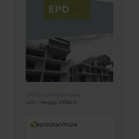
EPD for Danfoss House
LCC – Vægge 21066-2