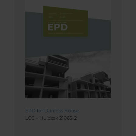
EPD for Danfoss House
LCC – Huldæk 21065-2