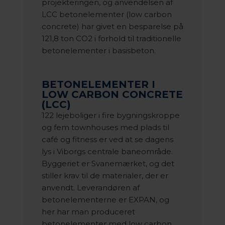
projekteringen, og anvendelsen af
LCC betonelementer (low carbon
concrete) har givet en besparelse på
121,8 ton CO2 i forhold til traditionelle
betonelementer i basisbeton.
BETONELEMENTER I
LOW CARBON CONCRETE
(LCC)
122 lejeboliger i fire bygningskroppe
og fem townhouses med plads til
café og fitness er ved at se dagens
lys i Viborgs centrale baneområde.
Byggeriet er Svanemærket, og det
stiller krav til de materialer, der er
anvendt. Leverandøren af
betonelementerne er EXPAN, og
her har man produceret
betonelementer med low carbon