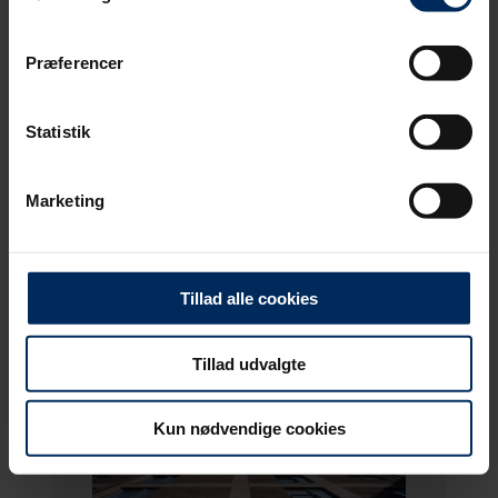
"Cookiedeklaration", eller ved at trykke på "Privacy
trigger" ikonet.
Præferencer
Dine valg anvendes på hele websitet.
Statistik
Vi bruger primært cookies til webanalyse med henblik på at
optimere din oplevelse af vores hjemmeside. Der sættes
Marketing
cookies for at opdage uhensigtsmæssigheder på sitet, såsom
døde links og tilgængelighedsfejl, samt for at analysere
hvordan du bruger vores hjemmeside.
Tillad alle cookies
Tillad udvalgte
Kun nødvendige cookies